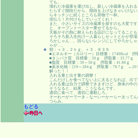
でも。
壊れた冷蔵庫を運び出し、新しい冷蔵庫を入れる
たらすぐ階段だから、階段を上げなきゃいけない
らキッチンに続くところも荷物で一杯。
倍払う！片付けもしていってくれ！
また、小さいサイズの冷蔵庫を探すのも大変です
と、オーブントースター乗せてるから。
天板がその熱に耐えられる設計になってることも
そろそろ新入生向け一人暮らしセットとかが登場
ろかしゃん…。回らないレンジにしてやろかしゃ
ゃが…。
朝：＋３．２ｋｇ、＋３．８３％
■エネルギー（カロリー）目標量：1749Kcal 摂取量
■タンパク質 目標量：50ｇ 摂取量：35.77ｇ
■脂質 目標量：39～58ｇ 摂取量：41.86ｇ
■炭水化物：219～284ｇ 摂取量：78.7ｇ ←2
解った！！
入れる量と出す量の調整！
こんだけしか食べてない上に太るとなれば、出て
入れる量は自力で調整できますけど、身体の中の
そうなると、結果、こうなるんです。
適切に食べて、適切に運動しろ。
そーれーがーでーき－なーいーかーらー太ってん
つらみ。
もどる