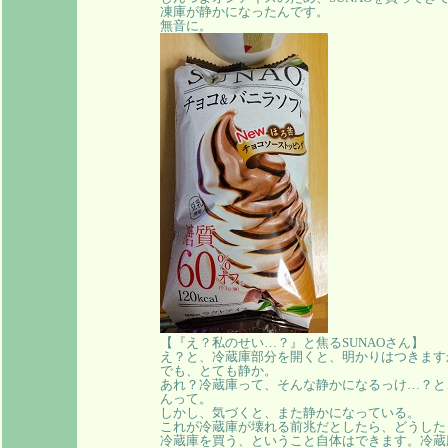
凍庫が静かになったんです。
無音に。
【『え？私のせい…？』と焦るSUNAOさん】
え？と、冷蔵庫部分を開くと、明かりはつきます
でも、とても静か。
あれ？冷蔵庫って、そんな静かになるっけ…？と
んって。
しかし、気づくと、また静かになっている。
これが冷蔵庫が壊れる前兆だとしたら、どうした
冷蔵庫を買う、ということ自体はできます。冷蔵