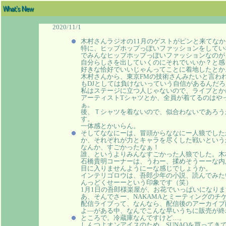
2020/11/1
木村さんラジオの11月のゲストがピンと来てな
特に、ヒップホップっぽいファッションをしてい
でみんなヒップホップっぽいファッションなのが
自分らしさを出していくのにそれでいいか？と感
好きな恰好でいいじゃんってことに着地したとか
木村さんから、東京FMの技術さんみたいと言わ
もDJとしては負けないっていう自信があるんだ
私はステージに立つ人じゃないので、ライブとか
アーティストTシャツとか、全員が着てるのはや
ぁ。
後、Ｔシャツを着ないので、似合わないであろう
す。
一体感とかいらん。
そしてななにーは、冒頭からななにー人狼でした
か、それぞれが力とキャラを尽くした戦いという
なんか、すごかったなぁ！
誰、というよりみんなすごかった人狼でした。木
石橋貴明コーナーは、うわー、揉めそうーーな内
目に入りませんようにーな感じでしょうか。
インテリゴロウは、吾郎少年の小説、読んでみた
んっどくせーーという印象です（笑）
1月1日の吾郎様楽屋が、お花でいっぱいになりま
あ、そんでさー、NAKAMAとミーティングのチ
配信ライブって、なんなら、配信後のアーカイブ
よ―がある中、なんでこんな早いうちに販売が終
ところで。冷蔵庫なんですけど…。
しんつよオンアイスのため、SUNAOを買ってき