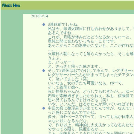
2018/9/14
3連休前でしたね。
私は今、毎週火曜日に打ち合わせがありまして、
あるんですね。
これが、月曜が休みだとどうなるかっちゅーと。
単純に間に合わないっちゅーことです。
あそこからここの返事がこないと、ここが作れな
…。
火曜日の朝になっても解らんかったら、そこを飛
うふふ。
ま、いっかー！
と、さっさと帰った俺ざます。
そして3連休はおでかけしてるんで、レグザサー
レグザサーバーたんが止まってしまったチアダン
て、泣いてました（笑）
いいなぁ、女の子たち可愛いなぁ、ゆーて。
そして義母と娘へ。
赤い怪獣ちゃんが、どうしてもむぎたが…。ゆー
内豊が素敵過ぎましたからねぇ。私も、佐藤健で
思い見ておるんですけれども（笑）
いや、いいんだ。はるかたんが輝いていればそれ
中居の窓に整形男子が出てたんですが、なんで、
った感じになるんですかね。
多分、海外ベースで作って、つっても元が日本人
ゃない顔になるんだな。
で、作り以上、精神的に大丈夫かってなるんだな
でやってる限り、限度あるか…。
まぁ、今後見ることもないだろうから関係ないん