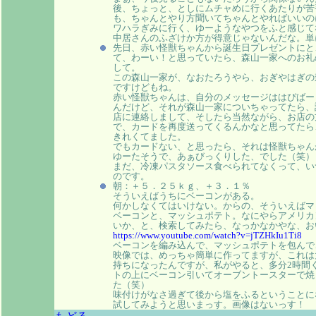
後、ちょっと、としにムチャめに行くあたりが苦
も、ちゃんとやり方聞いてちゃんとやればいいの
ワハラぎみに行く、ゆーようなやつをふと感じて
中居さんのふざけか方が得意じゃないんだな。単
先日、赤い怪獣ちゃんから誕生日プレゼントにと
て、わーい！と思っていたら、森山一家へのお礼
して。
この森山一家が、なおたろうやら、おぎやはぎの
ですけどもね。
赤い怪獣ちゃんは、自分のメッセージははぴばー
んだけど、それが森山一家についちゃってたら、
店に連絡しまして、そしたら当然ながら、お店の
で、カードを再度送ってくるんかなと思ってたら
きれくてました。
でもカードない、と思ったら、それは怪獣ちゃん
ゆーたそうで、あぁびっくりした、でした（笑）
まだ、冷凍パスタソース食べられてなくって、い
のです。
朝：＋５．２５ｋｇ、＋３．１％
そういえばうちにベーコンがある。
何かしなくてはいけない。からの、そういえばマ
ベーコンと、マッシュポテト。なにやらアメリカ
いか、と、検索してみたら、なっかなかやな、お
https://www.youtube.com/watch?v=jTZHkIu1Ti8
ベーコンを編み込んで、マッシュポテトを包んで
映像では、めっちゃ簡単に作ってますが、これは
持ちになったんですが、私がやると、多分2時間
トの上にベーコン引いてオーブントースターで焼
た（笑）
味付けがなさ過ぎて後から塩をふるということに
試してみようと思いまっす。画像はないっす！