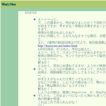
2018/4/9
えーーーっと。
で、この週末から、何がありましたか！？高松で
が好きですが、早すぎる！情報が大量すぎる！と
すぎて。
映画が公開されましたね？
それに付随して、人が入らなさそうな曜日、火曜
と。
また、2週間の動員目標は15万人で、毎日動員数
http://kusoyaro.net/index.html
4月8日現在、87,528人。半分は超えた。
えとー、そして、スタンプラリーがありますか？
映画公開初日から、サントラがダウンロード販売
えーとーーー。
解るか！
ともかく、完全に出遅れてますが、ようやく映画
そして、しんつよの新曲も、いやまって、それ以
結局さ、移動移動でばたばたしてるうちにアベマ
ー…。
ゆずとえがちゃんだけ見たってなんだよ…。
ななにーの曲と、しんつよの曲があって、剛のと
あぁ？剛は舞台だね！もうすぐね！
解るか！！
しんつよの曲は、最後にSing to you が、Shi
そしたら、このままいつになったら海から戻って
画の映像が登場。
これはこれで見られんがな！
はい。