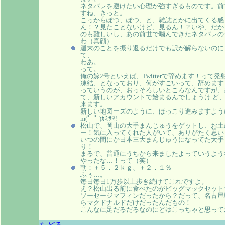
ネタバレを避けたい心理が強すぎるものです。前
すね、きっと。
こっからぽつ、ぽつ、と、雑誌とかに出てくる感
ん！？見たことないけど、見るん！？いや、だか
のも難しいし、あの前世で噛んできたネタバレの
わ（真顔）
週末のことを振り返るだけでも訳が解らないのに、俺
て、
わあ。
って。
俺の嫁2号といえば、Twitterで辞めます！っ
凍結、となっており、何がすごいって、辞めます
っていうのが、おっそろしいところなんですが、
て、新しいアカウントで始まるんでしょうけ ど、T
来ます。
新しい地図ーズのように、ほっこり進みますよう
m(ﾟ- ﾟ )ｶﾐｻﾏ!
松山で、岡山の大手まんじゅうをゲットし、お土
ー！気に入ってくれた人がいて、ありがたく思い
いつの間にか日本三大まんじゅうになってた大手
り！
まるで、普通にうちから来ましたよっていうよう
やったな…！って（笑）
朝：＋５．２ｋｇ、＋２．１％
ふぅ…。
毎日毎日1万歩以上歩き続けてこれですよ。
え？松山出る前に食べたのがビッグマックセット
ソーセージマフィンだったから？だって、名古屋
らマクドナルドだけだったんだもの！
こんなに足だるだるなのにどゆこっちゃと思って