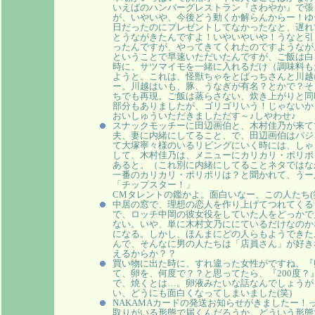
いえばのハンバーグレストラン『さわやか』で張
が、いやいや、今後どう動くか解らんからー！ゆ
日だったのにプレゼントしてなかったなと、遅れ
とうながきたんですよ！いやいやいや！うなと引
ったんですが、やってきてくれたのですようなが
ということで早速いただいたんですが、ご飯は白
時に、サツマイモを一緒に入れるだけ（調味料も
ようと。これは、怪獣ちゃをとばっちさんと川越
ー。川越はいも、豚、うなぎが有名？とかで？そ
ちでも再現。ご飯は蒸らさない、炊き上がりと同
部分もありましたが、ゴリゴリいう！じゃないから
おいしゅういただきましただす～♪しやわせ♪
スナックモッチーに田辺画伯と、木村佳乃が来て
夫、妻に内緒にしてること、で、田辺画伯はパジ
て大塚寧々様のいるリビングにいく時には、しゃ
して、木村佳乃は、メニューにカリカリ・ポリポ
あると。（これ別に内緒にしてることネタではな
一番のカリカリ・ポリポリは？と聞かれて、うー
「チップスター！」
CMタレントの鑑かよ。面白いなー、この人たち(
中居の窓で、理想の恋人を作り上げてつれてくる
で、ロッチ中岡の彼女役をしていた人をどっかで
ない。いや、単に木村文乃ににているだけなのか
になる。しかし、ほんまにどの人らもようできた
んで、そんなに男の人たちは「店員さん」が好き
えるからか？？
買い物に出た時に、すれ違った女性がですね。『
て、卵を、何度で？？と思ってたら、『200度？
で、焼くとは…。卵液みたいな話なんでしょうが
い、どうにも面白くなってしまいました(笑)
NAKAMAカードの発送お知らせがきましたー！
取りがいる形態で届くんだろうか。どういう形態