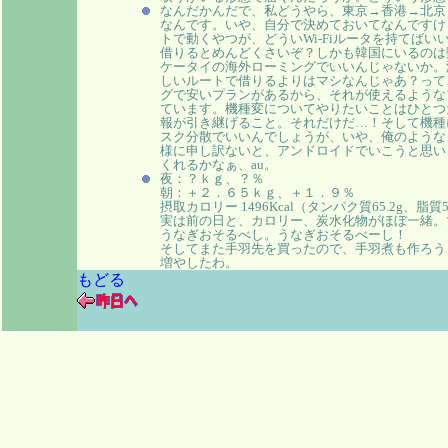
なんだかんだで、私どうやら、東京→香港→北京
なんです。いや、自分で決めておいてなんですけ
トで動くやつが、どういWi-Fiルータを持てば
借りるとめんどくさいぞ？しかも韓国にいるのは
ケータイの海外ローミングでいいんじゃないか。
しいルートで借りるよりはマシなんじゃあ？ってこ
グで安いプランがあるから、それが使えるような
ています。機種変についてやりたいことはひとつ
報が引き継げること。それだけだ…！そして機種
スク分散でいいんでしょうが、いや、俺のような
様に申し訳ないと、アンドロイドでいこうと思い
くれるかなぁ、au。
夜：？ｋｇ、？％
朝：＋２．６５ｋｇ、＋１．９％
摂取カロリー 1496Kcal（タンパク質65.2g、脂質5
実は前の日と、カロリー、炭水化物がほぼ一緒。
うなぎおそるべし。うなぎおそるべーし！
そしてまた手羽先を買ったので、手羽煮も作ろう
増やしたわ。
もどる