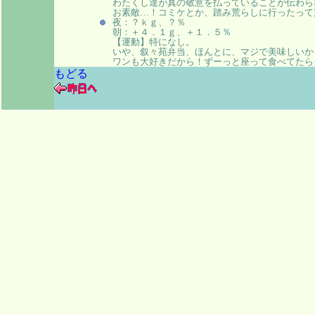
わたくし達が真の敬意を払っていることが伝わら
お素敵…！コミケとか、踏み荒らしに行ったって
夜：？ｋｇ、？％
朝：＋４．１ｇ、＋１．５％
【運動】特になし。
いや、叙々苑弁当、ほんとに、マジで美味しいか
ワンも大好きだから！ずーっと座って食べてたら
もどる