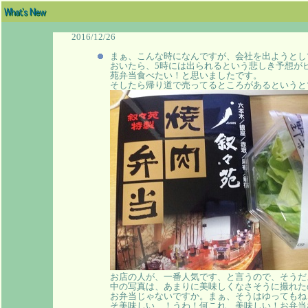
2016/12/26
まぁ、こんな時になんですが、会社を出ようとし
おいたら、5時には出られるという悲しき予想が
苑弁当食べたい！と思いましたです。
そしたら帰り道で売ってるところがあるというと
お店の人が、一番人気です、と言うので、そうだ
中の写真は、あまりに美味しくなさそうに撮れた
お弁当じゃないですか。まぁ、そうはゆってもね
そ美味しい…！うわ！何これ、美味しい！お弁当