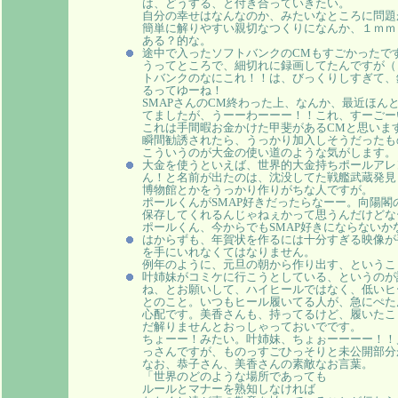
は、どうする、と付き合っていきたい。
自分の幸せはなんなのか、みたいなところに問題
簡単に解りやすい親切なつくりになんか、１ｍｍ
ある？的な。
途中で入ったソフトバンクのCMもすごかったで
うってところで、細切れに録画してたんですが（
トバンクのなにこれ！！は、びっくりしすぎて、
るってゆーね！
SMAPさんのCM終わった上、なんか、最近ほん
てましたが、うーーわーーー！！これ、すーごー
これは手間暇お金かけた甲斐があるCMと思いま
瞬間勧誘されたら、うっかり加入しそうだったも
こういうのが大金の使い道のような気がします。
大金を使うといえば、世界的大金持ちポールアレ
ん！と名前が出たのは、沈没してた戦艦武蔵発見
博物館とかをうっかり作りがちな人ですが。
ポールくんがSMAP好きだったらなーー。向陽
保存してくれるんじゃねぇかって思うんだけどな
ポールくん、今からでもSMAP好きにならないか
はからずも、年賀状を作るには十分すぎる映像が
を手にいれなくてはなりません。
例年のように、元旦の朝から作り出す、というこ
叶姉妹がコミケに行こうとしている、というのが
ね、とお願いして、ハイヒールではなく、低いヒ
とのこと。いつもヒール履いてる人が、急にぺた
心配です。美香さんも、持ってるけど、履いたこ
だ解りませんとおっしゃっておいでです。
ちょーー！みたい。叶姉妹、ちょぉーーーー！！
っさんですが、ものっすごひっそりと未公開部分
なお、恭子さん、美香さんの素敵なお言葉。
「世界のどのような場所であっても
ルールとマナーを熟知しなければ