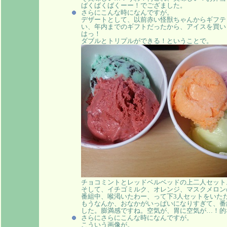
ばくばくばくーー！でござました。
さらにこんな時になんですが。
デザートとして、以前赤い怪獣ちゃんからギフテ
い、年内までのギフトだったから、アイスを買い
はっ！
ダブルとトリプルができる！ということで。
チョコミントとレッドベルベッドの上二人セット
そして、イチゴミルク、オレンジ、マスクメロン
番組中、喉渇いたわー、って下3人セットをいた
もうなんか、おなかがいっぱいになりすぎて、番
した。膨満感ですね。空気が、胃に空気が…！的
さらにさらにこんな時になんですが。
こういう画像が。