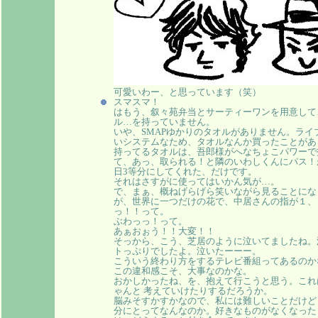
可愛いわー、と思っています（笑）
スマスマ！
はもう、叙々苑弁当とサーティーワンを用意して
ル…を持っていません。
いや、SMAPゆかりのタオルがありません。ラ
いシステムなため、タオルなんか買ったことがあ
持ってるタオルは、吾郎様がへなちょこパワーで
て、あっ、取られる！と隣のいわしくんにパス！
日3等分にしてくれた、だけです。
それはさすがに使ってはいかん気が…。
で、まぁ、概ねげらげら笑いながら見ることにな
が、世界に一つだけの花で、中居さんの指が１、
っ！！って。
ぶわっっ！って。
あぁおぉう！！大変！！
そっから、こう、芝居のように泣いてましたね。
トっぷりでしたよ。泣いたーーー。
こういう終わり方をするテレビ番組ってあるのか
この違和感こそ、大事なのかな。
おかしかったね、を、抱えて行こうと思う。これ
ゃんと 考えていけたりするだろうか。
脳みそすかすかなので、私には難しいことだけど
分にとってなんなのか。好きなものがなくなった